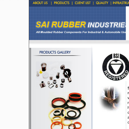
v
h
c