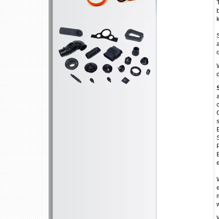
b
W
d
G
e
e
w